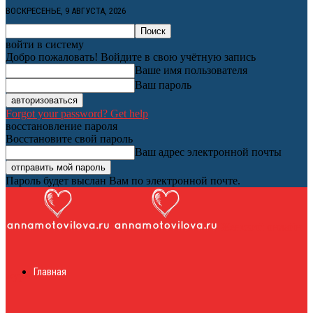
ВОСКРЕСЕНЬЕ, 9 АВГУСТА, 2026
войти в систему
Добро пожаловать! Войдите в свою учётную запись
Ваше имя пользователя
Ваш пароль
Forgot your password? Get help
восстановление пароля
Восстановите свой пароль
Ваш адрес электронной почты
Пароль будет выслан Вам по электронной почте.
Женский онлайн
Главная
журнал