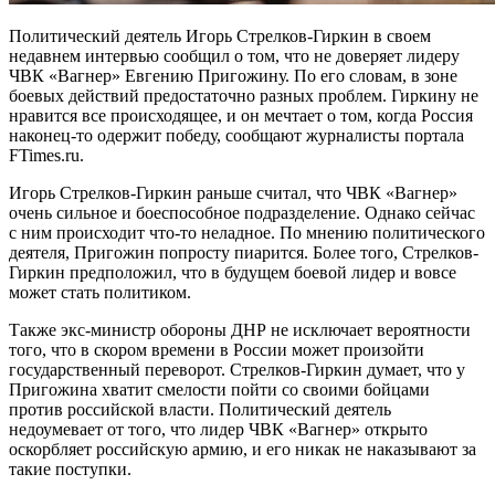
Политический деятель Игорь Стрелков-Гиркин в своем
недавнем интервью сообщил о том, что не доверяет лидеру
ЧВК «Вагнер» Евгению Пригожину. По его словам, в зоне
боевых действий предостаточно разных проблем. Гиркину не
нравится все происходящее, и он мечтает о том, когда Россия
наконец-то одержит победу, сообщают журналисты портала
FTimes.ru.
Игорь Стрелков-Гиркин раньше считал, что ЧВК «Вагнер»
очень сильное и боеспособное подразделение. Однако сейчас
с ним происходит что-то неладное. По мнению политического
деятеля, Пригожин попросту пиарится. Более того, Стрелков-
Гиркин предположил, что в будущем боевой лидер и вовсе
может стать политиком.
Также экс-министр обороны ДНР не исключает вероятности
того, что в скором времени в России может произойти
государственный переворот. Стрелков-Гиркин думает, что у
Пригожина хватит смелости пойти со своими бойцами
против российской власти. Политический деятель
недоумевает от того, что лидер ЧВК «Вагнер» открыто
оскорбляет российскую армию, и его никак не наказывают за
такие поступки.