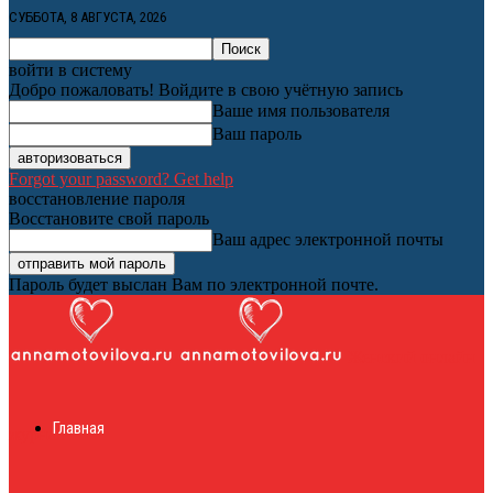
СУББОТА, 8 АВГУСТА, 2026
войти в систему
Добро пожаловать! Войдите в свою учётную запись
Ваше имя пользователя
Ваш пароль
Forgot your password? Get help
восстановление пароля
Восстановите свой пароль
Ваш адрес электронной почты
Пароль будет выслан Вам по электронной почте.
Женский онлайн
Главная
журнал