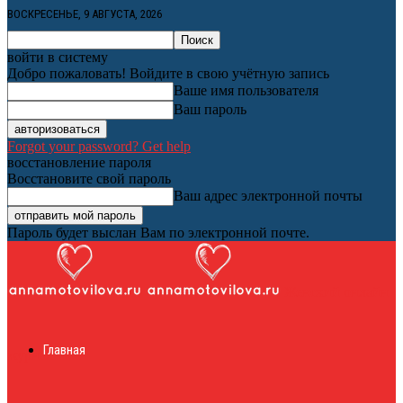
ВОСКРЕСЕНЬЕ, 9 АВГУСТА, 2026
войти в систему
Добро пожаловать! Войдите в свою учётную запись
Ваше имя пользователя
Ваш пароль
Forgot your password? Get help
восстановление пароля
Восстановите свой пароль
Ваш адрес электронной почты
Пароль будет выслан Вам по электронной почте.
Женский онлайн
Главная
журнал