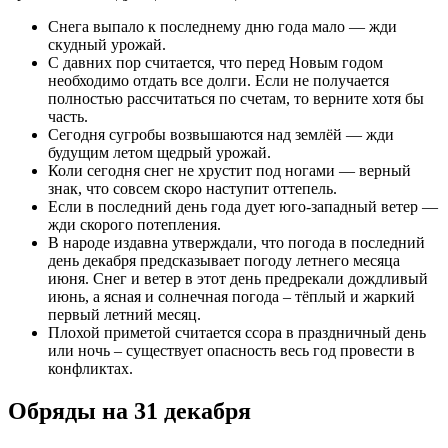
Снега выпало к последнему дню года мало — жди
скудный урожай.
С давних пор считается, что перед Новым годом
необходимо отдать все долги. Если не получается
полностью рассчитаться по счетам, то верните хотя бы
часть.
Сегодня сугробы возвышаются над землёй — жди
будущим летом щедрый урожай.
Коли сегодня снег не хрустит под ногами — верный
знак, что совсем скоро наступит оттепель.
Если в последний день года дует юго-западный ветер —
жди скорого потепления.
В народе издавна утверждали, что погода в последний
день декабря предсказывает погоду летнего месяца
июня. Снег и ветер в этот день предрекали дождливый
июнь, а ясная и солнечная погода – тёплый и жаркий
первый летний месяц.
Плохой приметой считается ссора в праздничный день
или ночь – существует опасность весь год провести в
конфликтах.
Обряды на 31 декабря