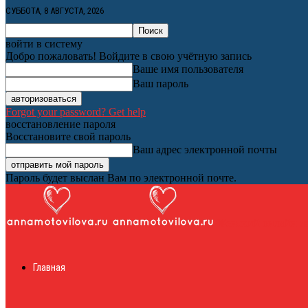
СУББОТА, 8 АВГУСТА, 2026
войти в систему
Добро пожаловать! Войдите в свою учётную запись
Ваше имя пользователя
Ваш пароль
Forgot your password? Get help
восстановление пароля
Восстановите свой пароль
Ваш адрес электронной почты
Пароль будет выслан Вам по электронной почте.
Женский онлайн ж
Главная