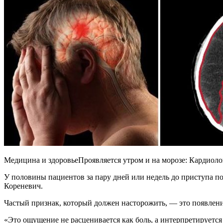
Медицина и здоровьеПроявляется утром и на морозе: Кардиоло
У половины пациентов за пару дней или недель до приступа по
Кореневич.
Частый признак, который должен насторожить, — это появлени
«Это ощущение не расценивается как боль, а интерпретируется