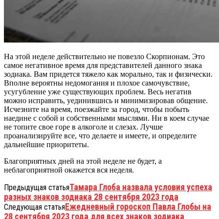
На этой неделе действительно не повезло Скорпионам. Это
самое негативное время для представителей данного знака
зодиака. Вам придется тяжело как морально, так и физически.
Вполне вероятны недомогания и плохое самочувствие,
усугубление уже существующих проблем. Весь негатив
можно исправить, уединившись и минимизировав общение.
Исчезните на время, поезжайте за город, чтобы побыть
наедине с собой и собственными мыслями. Ни в коем случае
не топите свое горе в алкоголе и слезах. Лучше
проанализируйте все, что делаете и имеете, и определите
дальнейшие приоритеты.
Благоприятных дней на этой неделе не будет, а
неблагоприятной окажется вся неделя.
Тамара Глоба назвала условия успеха
Предыдущая статья
разных знаков зодиака 28 сентября 2023 года
Ежедневный гороскоп Павла Глобы на
Следующая статья
28 сентября 2023 года для всех знаков зодиака