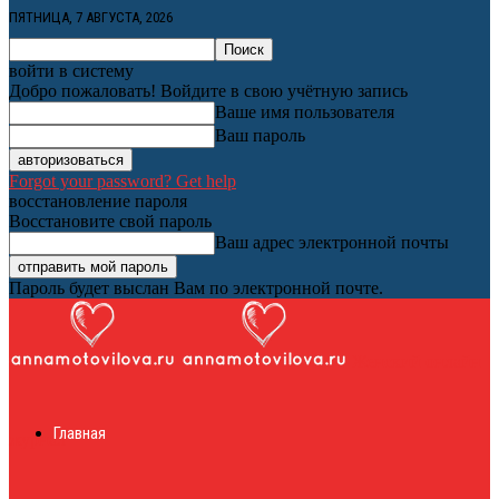
ПЯТНИЦА, 7 АВГУСТА, 2026
войти в систему
Добро пожаловать! Войдите в свою учётную запись
Ваше имя пользователя
Ваш пароль
Forgot your password? Get help
восстановление пароля
Восстановите свой пароль
Ваш адрес электронной почты
Пароль будет выслан Вам по электронной почте.
Женский онлайн
Главная
журнал