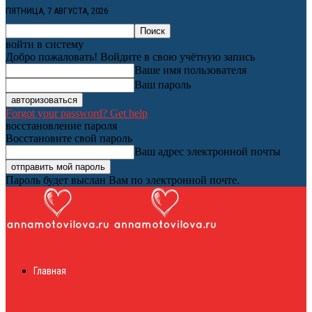
ПЯТНИЦА, 7 АВГУСТА, 2026
войти в систему
Добро пожаловать! Войдите в свою учётную запись
Ваше имя пользователя
Ваш пароль
Forgot your password? Get help
восстановление пароля
Восстановите свой пароль
Ваш адрес электронной почты
Пароль будет выслан Вам по электронной почте.
Женский онлайн
Главная
журнал