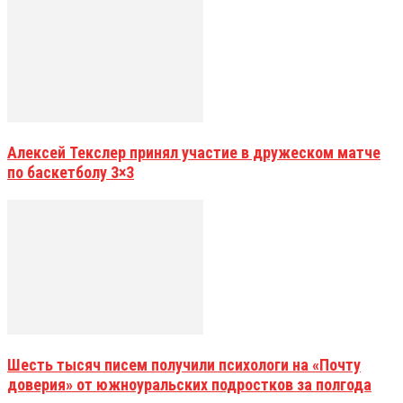
Алексей Текслер принял участие в дружеском матче
по баскетболу 3×3
Шесть тысяч писем получили психологи на «Почту
доверия» от южноуральских подростков за полгода