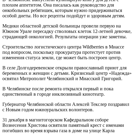
плохим аппетитом. Она писалась как руководство для
онкобольных ребятишек, которым нужно придерживаться
особой диеты. Но все рецепты подойдут и здоровым детям.
Медики областной детской больницы провели первую на
Южном Урале пересадку стволовых клеток 12-летней девочке,
страдающей онкологией. Результаты операции уже заметны.
Строительство логистического центра Wildberries в Миассе
под вопросом, поскольку прокуратура протестует против
изменения статуса земли, где может быть построен центр.
В селе Долгодеревенское открыли православный приют для
беременных и женщин с детьми. Кризисный центр «Надежда»
освятил Митрополит Челябинский и Миасский Григорий.
В Челябинске после ремонта открылся первый и пока
единственный в городе инклюзивный кинотеатр.
Губернатор Челябинской области Алексей Текслер поздравил
с Новым годом южноуральских волонтеров.
31 декабря в магнитогорском Кафедральном соборе
Вознесения Христова освятили памятный крест с именами
погибших во время взрыва газа в доме на улице Карла