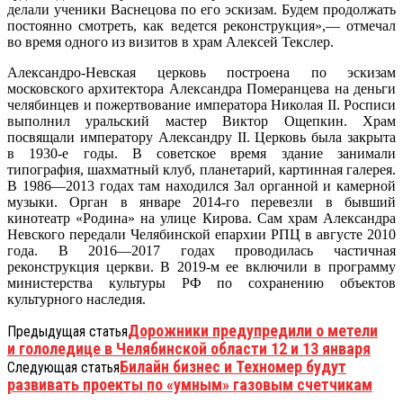
делали ученики Васнецова по его эскизам. Будем продолжать
постоянно смотреть, как ведется реконструкция»,— отмечал
во время одного из визитов в храм Алексей Текслер.
Александро-Невская церковь построена по эскизам
московского архитектора Александра Померанцева на деньги
челябинцев и пожертвование императора Николая II. Росписи
выполнил уральский мастер Виктор Ощепкин. Храм
посвящали императору Александру II. Церковь была закрыта
в 1930-е годы. В советское время здание занимали
типография, шахматный клуб, планетарий, картинная галерея.
В 1986—2013 годах там находился Зал органной и камерной
музыки. Орган в январе 2014-го перевезли в бывший
кинотеатр «Родина» на улице Кирова. Сам храм Александра
Невского передали Челябинской епархии РПЦ в августе 2010
года. В 2016—2017 годах проводилась частичная
реконструкция церкви. В 2019-м ее включили в программу
министерства культуры РФ по сохранению объектов
культурного наследия.
Дорожники предупредили о метели
Предыдущая статья
и гололедице в Челябинской области 12 и 13 января
Билайн бизнес и Техномер будут
Следующая статья
развивать проекты по «умным» газовым счетчикам