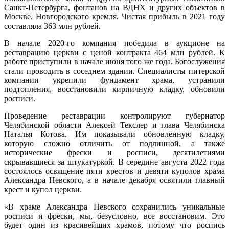
Санкт-Петербурга, фонтанов на ВДНХ и других объектов в
Москве, Новгородского кремля. Чистая прибыль в 2021 году
составляла 363 млн рублей.
В начале 2020-го компания победила в аукционе на
реставрацию церкви с ценой контракта 464 млн рублей. К
работе приступили в начале июня того же года. Богослужения
стали проводить в соседнем здании. Специалисты питерской
компании укрепили фундамент храма, устранили
подтопления, восстановили кирпичную кладку, обновили
росписи.
Проведение реставрации контролируют губернатор
Челябинской области Алексей Текслер и глава Челябинска
Наталья Котова. Им показывали обновленную кладку,
которую сложно отличить от подлинной, а также
исторические фрески и росписи, десятилетиями
скрывавшиеся за штукатуркой. В середине августа 2022 года
состоялось освящение пяти крестов и девяти куполов храма
Александра Невского, а в начале декабря освятили главный
крест и купол церкви.
«В храме Александра Невского сохранились уникальные
росписи и фрески, мы, безусловно, все восстановим. Это
будет один из красивейших храмов, потому что роспись