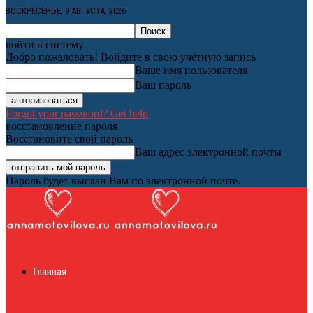
ВОСКРЕСЕНЬЕ, 9 АВГУСТА, 2026
войти в систему
Добро пожаловать! Войдите в свою учётную запись
Ваше имя пользователя
Ваш пароль
Forgot your password? Get help
восстановление пароля
Восстановите свой пароль
Ваш адрес электронной почты
Пароль будет выслан Вам по электронной почте.
Женский онлайн
Главная
журнал