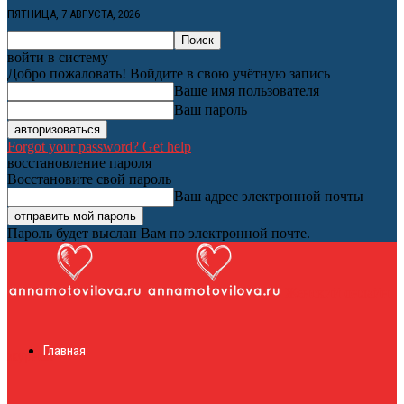
ПЯТНИЦА, 7 АВГУСТА, 2026
войти в систему
Добро пожаловать! Войдите в свою учётную запись
Ваше имя пользователя
Ваш пароль
Forgot your password? Get help
восстановление пароля
Восстановите свой пароль
Ваш адрес электронной почты
Пароль будет выслан Вам по электронной почте.
Женский онлайн
Главная
журнал