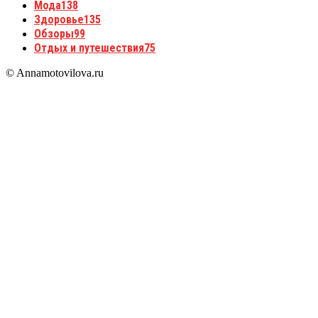
Мода
138
Здоровье
135
Обзоры
99
Отдых и путешествия
75
© Annamotovilova.ru