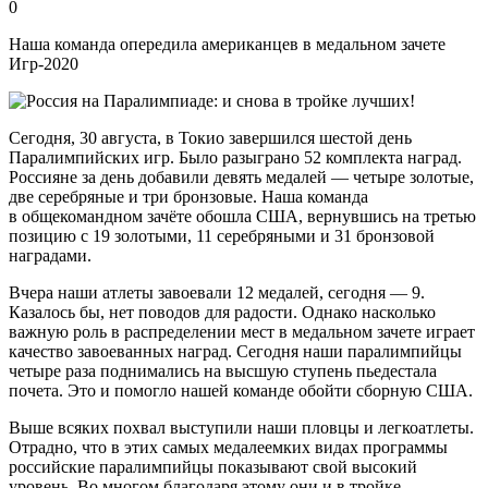
0
Наша команда опередила американцев в медальном зачете
Игр-2020
Сегодня, 30 августа, в Токио завершился шестой день
Паралимпийских игр. Было разыграно 52 комплекта наград.
Россияне за день добавили девять медалей — четыре золотые,
две серебряные и три бронзовые. Наша команда
в общекомандном зачёте обошла США, вернувшись на третью
позицию с 19 золотыми, 11 серебряными и 31 бронзовой
наградами.
Вчера наши атлеты завоевали 12 медалей, сегодня — 9.
Казалось бы, нет поводов для радости. Однако насколько
важную роль в распределении мест в медальном зачете играет
качество завоеванных наград. Сегодня наши паралимпийцы
четыре раза поднимались на высшую ступень пьедестала
почета. Это и помогло нашей команде обойти сборную США.
Выше всяких похвал выступили наши пловцы и легкоатлеты.
Отрадно, что в этих самых медалеемких видах программы
российские паралимпийцы показывают свой высокий
уровень. Во многом благодаря этому они и в тройке