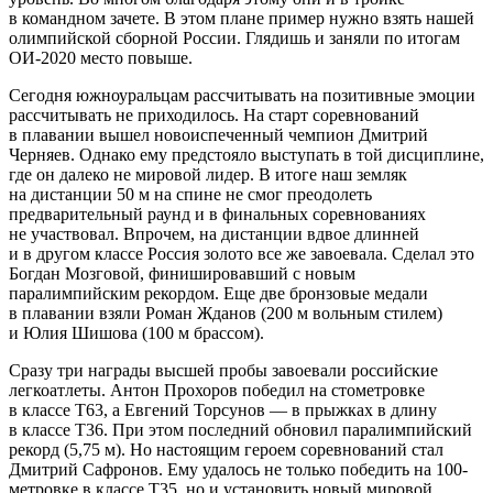
в командном зачете. В этом плане пример нужно взять нашей
олимпийской сборной России. Глядишь и заняли по итогам
ОИ-2020 место повыше.
Сегодня южноуральцам рассчитывать на позитивные эмоции
рассчитывать не приходилось. На старт соревнований
в плавании вышел новоиспеченный чемпион Дмитрий
Черняев. Однако ему предстояло выступать в той дисциплине,
где он далеко не мировой лидер. В итоге наш земляк
на дистанции 50 м на спине не смог преодолеть
предварительный раунд и в финальных соревнованиях
не участвовал. Впрочем, на дистанции вдвое длинней
и в другом классе Россия золото все же завоевала. Сделал это
Богдан Мозговой, финишировавший с новым
паралимпийским рекордом. Еще две бронзовые медали
в плавании взяли Роман Жданов (200 м вольным стилем)
и Юлия Шишова (100 м брассом).
Сразу три награды высшей пробы завоевали российские
легкоатлеты. Антон Прохоров победил на стометровке
в классе Т63, а Евгений Торсунов — в прыжках в длину
в классе Т36. При этом последний обновил паралимпийский
рекорд (5,75 м). Но настоящим героем соревнований стал
Дмитрий Сафронов. Ему удалось не только победить на 100-
метровке в классе Т35, но и установить новый мировой