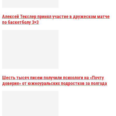
Алексей Текслер принял участие в дружеском матче
по баскетболу 3×3
Шесть тысяч писем получили психологи на «Почту
доверия» от южноуральских подростков за полгода