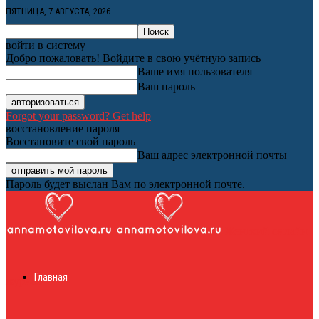
ПЯТНИЦА, 7 АВГУСТА, 2026
войти в систему
Добро пожаловать! Войдите в свою учётную запись
Ваше имя пользователя
Ваш пароль
Forgot your password? Get help
восстановление пароля
Восстановите свой пароль
Ваш адрес электронной почты
Пароль будет выслан Вам по электронной почте.
Женский онлайн
Главная
журнал