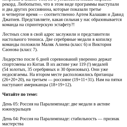
рекорд. Любопытно, что в этом виде программы выступали
и два других россиянина, которые показали третье
и четвертое время — соответственно Артем Калашян и Давид
Джатиев. Представляете, какая сильная у нас образовывается
команда на спринтерскую эстафету?!
Лестных слов в свой адрес заслужили и представители
настольного тенниса. Две серебряные медали в копилку
команды положили Маляк Алиева (класс 6) и Виктория
Саонова (класс 7).
Лидерство после 6 дней соревнований уверенно держат
спортсмены из Китая. В их активе уже 119 (!) медалей
(54 золотых, 35 серебряных и 30 бронзовых). Они уже
недосягаемы. На втором месте расположились британцы
(26+20+20), на третьем — россияне (19+11+31). Нам на пятки
наступают американцы (18+19+12).
Читайте по теме:
День 05: Россия на Паралимпиаде: две медали в активе
южноуральцев
День 04: Россия на Паралимпиаде: стабильность — признак
мастерства