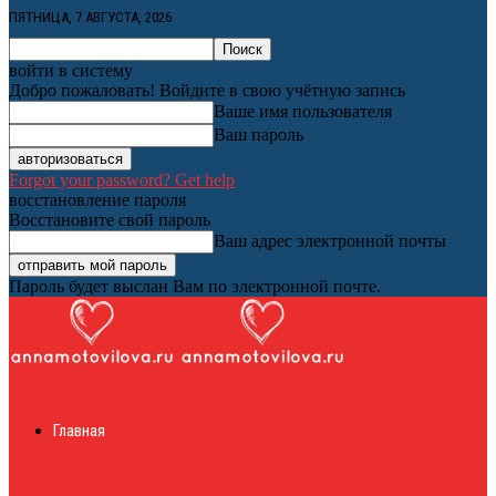
ПЯТНИЦА, 7 АВГУСТА, 2026
войти в систему
Добро пожаловать! Войдите в свою учётную запись
Ваше имя пользователя
Ваш пароль
Forgot your password? Get help
восстановление пароля
Восстановите свой пароль
Ваш адрес электронной почты
Пароль будет выслан Вам по электронной почте.
Женский онлайн
Главная
журнал