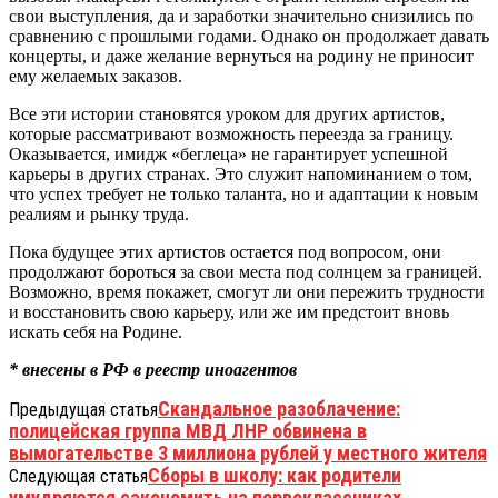
свои выступления, да и заработки значительно снизились по
сравнению с прошлыми годами. Однако он продолжает давать
концерты, и даже желание вернуться на родину не приносит
ему желаемых заказов.
Все эти истории становятся уроком для других артистов,
которые рассматривают возможность переезда за границу.
Оказывается, имидж «беглеца» не гарантирует успешной
карьеры в других странах. Это служит напоминанием о том,
что успех требует не только таланта, но и адаптации к новым
реалиям и рынку труда.
Пока будущее этих артистов остается под вопросом, они
продолжают бороться за свои места под солнцем за границей.
Возможно, время покажет, смогут ли они пережить трудности
и восстановить свою карьеру, или же им предстоит вновь
искать себя на Родине.
* внесены в РФ в реестр иноагентов
Скандальное разоблачение:
Предыдущая статья
полицейская группа МВД ЛНР обвинена в
вымогательстве 3 миллиона рублей у местного жителя
Сборы в школу: как родители
Следующая статья
умудряются сэкономить на первоклассниках