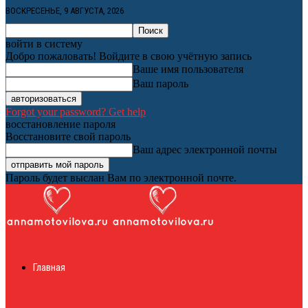
ВОСКРЕСЕНЬЕ, 9 АВГУСТА, 2026
войти в систему
Добро пожаловать! Войдите в свою учётную запись
Ваше имя пользователя
Ваш пароль
Forgot your password? Get help
восстановление пароля
Восстановите свой пароль
Ваш адрес электронной почты
Пароль будет выслан Вам по электронной почте.
Женский онлайн
Главная
журнал