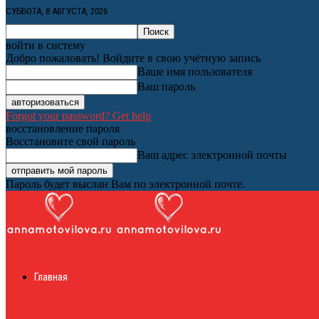
СУББОТА, 8 АВГУСТА, 2026
войти в систему
Добро пожаловать! Войдите в свою учётную запись
Ваше имя пользователя
Ваш пароль
Forgot your password? Get help
восстановление пароля
Восстановите свой пароль
Ваш адрес электронной почты
Пароль будет выслан Вам по электронной почте.
Женский онлайн ж
Главная