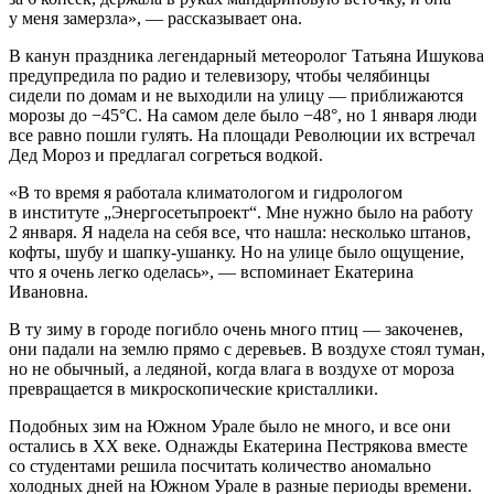
у меня замерзла», — рассказывает она.
В канун праздника легендарный метеоролог Татьяна Ишукова
предупредила по радио и телевизору, чтобы челябинцы
сидели по домам и не выходили на улицу — приближаются
морозы до −45°C. На самом деле было −48°, но 1 января люди
все равно пошли гулять. На площади Революции их встречал
Дед Мороз и предлагал согреться водкой.
«В то время я работала климатологом и гидрологом
в институте „Энергосетьпроект“. Мне нужно было на работу
2 января. Я надела на себя все, что нашла: несколько штанов,
кофты, шубу и шапку-ушанку. Но на улице было ощущение,
что я очень легко оделась», — вспоминает Екатерина
Ивановна.
В ту зиму в городе погибло очень много птиц — закоченев,
они падали на землю прямо с деревьев. В воздухе стоял туман,
но не обычный, а ледяной, когда влага в воздухе от мороза
превращается в микроскопические кристаллики.
Подобных зим на Южном Урале было не много, и все они
остались в XX веке. Однажды Екатерина Пестрякова вместе
со студентами решила посчитать количество аномально
холодных дней на Южном Урале в разные периоды времени.