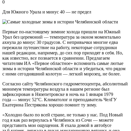
0
Для Южного Урала и минус 40 — не предел
Первые по-настоящему зимние холода пришли на Южный
Урал без церемоний — температура за окном моментально
ахнула до минус 30 градусов. С непривычки многие едва
пережили путешествие на работу, некоторые сотрудники
нашей редакции, например, до сих пор приходят в себя. Но,
как известно, все познается в сравнении. Предлагаем
читателям ИА «Первое областное» вспомнить самые лютые
зимы в истории Челябинской области и убедиться, что рядом
с ними сегодняшний колотун — легкий морозец, не более.
Согласно сайту Челябинского гидрометеоцентра, абсолютный
минимум температуры воздуха в нашем регионе был
зафиксирован в Нязепетровске в ночь на 1 января 1979
года — минус 52°С. Климатолог и преподаватель ЧелГУ
Екатерина Пестрякова хорошо помнит ту зиму.
«Холодно было по всей стране, не только у нас. Под Новый
год я как раз вернулась в Челябинск из Сочи — можете
представить мои ощущения. Я ехала домой в автобусе
за 6 копеек, держала в руках мандариновую веточку, и она