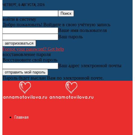
ЧЕТВЕРГ, 6 АВГУСТА, 2026
войти в систему
Добро пожаловать! Войдите в свою учётную запись
Ваше имя пользователя
Ваш пароль
Forgot your password? Get help
восстановление пароля
Восстановите свой пароль
Ваш адрес электронной почты
Пароль будет выслан Вам по электронной почте.
Женский онлайн
Главная
журнал