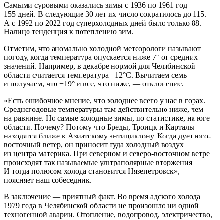
Самыми суровыми оказались зимы с 1936 по 1961 год —
155 дней. В следующие 30 лет их число сократилось до 115.
А с 1992 по 2022 год суперхолодных дней было только 88.
Налицо тенденция к потеплению зим.
Отметим, что аномально холодной метеорологи называют
погоду, когда температура опускается ниже 7° от средних
значений. Например, в декабре нормой для Челябинской
области считается температура −12°C. Вычитаем семь
и получаем, что −19° и все, что ниже, — отклонение.
«Есть ошибочное мнение, что холоднее всего у нас в горах.
Среднегодовые температуры там действительно ниже, чем
на равнине. Но самые холодные зимы, по статистике, на юге
области. Почему? Потому что Бреды, Троицк и Карталы
находятся ближе к Азиатскому антициклону. Когда дует юго-
восточный ветер, он приносит туда холодный воздух
из центра материка. При северном и северо-восточном ветре
происходят так называемые ультраполярные вторжения.
И тогда полюсом холода становится Нязепетровск», —
поясняет наш собеседник.
В заключение — приятный факт. Во время адского холода
1979 года в Челябинской области не произошло ни одной
техногенной аварии. Отопление, водопровод, электричество,