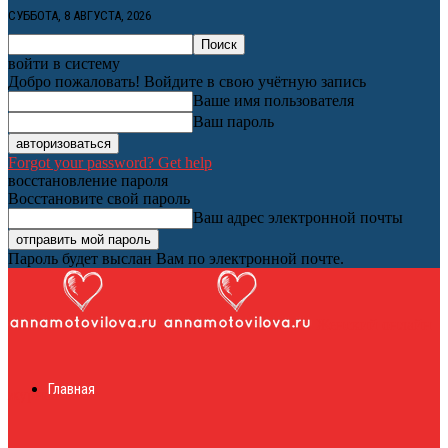
СУББОТА, 8 АВГУСТА, 2026
войти в систему
Добро пожаловать! Войдите в свою учётную запись
Ваше имя пользователя
Ваш пароль
Forgot your password? Get help
восстановление пароля
Восстановите свой пароль
Ваш адрес электронной почты
Пароль будет выслан Вам по электронной почте.
Женский онлайн
Главная
журнал