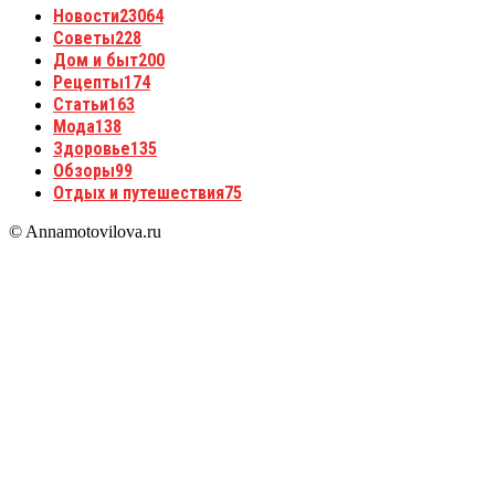
Новости
23064
Советы
228
Дом и быт
200
Рецепты
174
Статьи
163
Мода
138
Здоровье
135
Обзоры
99
Отдых и путешествия
75
© Annamotovilova.ru