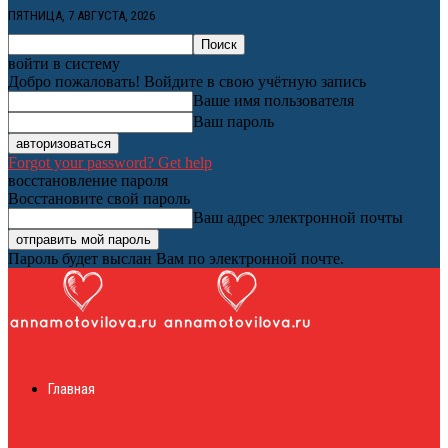
ПЯТНИЦА, 7 АВГУСТА, 2026
войти в систему
Добро пожаловать! Войдите в свою учётную запись
Ваше имя пользователя
Ваш пароль
Forgot your password? Get help
восстановление пароля
Восстановите свой пароль
Ваш адрес электронной почты
Пароль будет выслан Вам по электронной почте.
Женский онлайн
Главная
журнал