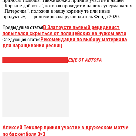
приносят помощь. Также можно принять участие в нашей
„Корзине доброты“, которая проходит в наших супермаркетах
„Пятерочка“, положив в нашу корзину те или иные
продукты», — резюмировала руководитель Фонда 2020.
В Златоусте пьяный рецидивист
Предыдущая статья
попытался скрыться от полицейских на чужом авто
Рекомендации по выбору материала
Следующая статья
для наращивания ресниц
ЭТО МОЖЕТ БЫТЬ ИНТЕРЕСНО
ЕЩЕ ОТ АВТОРА
Алексей Текслер принял участие в дружеском матче
по баскетболу 3×3