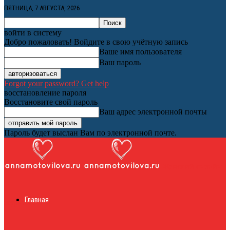
ПЯТНИЦА, 7 АВГУСТА, 2026
войти в систему
Добро пожаловать! Войдите в свою учётную запись
Ваше имя пользователя
Ваш пароль
Forgot your password? Get help
восстановление пароля
Восстановите свой пароль
Ваш адрес электронной почты
Пароль будет выслан Вам по электронной почте.
Женский онлайн
Главная
журнал