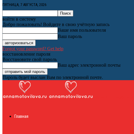
ПЯТНИЦА, 7 АВГУСТА, 2026
войти в систему
Добро пожаловать! Войдите в свою учётную запись
Ваше имя пользователя
Ваш пароль
Forgot your password? Get help
восстановление пароля
Восстановите свой пароль
Ваш адрес электронной почты
Пароль будет выслан Вам по электронной почте.
Женский онлайн ж
Главная