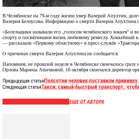
В Челябинске на 79-м году жизни умер Валерий Апухтин, долг
Валерия Белоусова. Информацию о смерти Валерия Апухтина се
«Болельщики называли его „голосом челябинского хоккея“ и 
спорту и посвятившим жизнь любимому ремеслу. Хоккейный клу
— рассказали «Первому областному» в пресс-службе «Трактора
О причинах смерти Валерия Апухтина не сообщается.
Напомним, не прошлой неделе в Челябинске скончалось сразу н
Орлова Марины Аничковой. 16 октября скончался директор орк
Полсотни человек поставили прививку
Предыдущая статья
Такси: самый быстрый транспорт, чтоб
Следующая статья
ЭТО МОЖЕТ БЫТЬ ИНТЕРЕСНО
ЕЩЕ ОТ АВТОРА