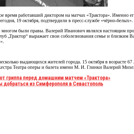
ое время работавший диктором на матчах «Трактора». Именно ег
годня, 19 октября, подтвердили в пресс-службе «чёрно-белых».
во многом были правы. Валерий Иванович являлся настоящим пр
б „Трактор“ выражает свои соболезнования семье и близким Вал
».
есколько выдающихся жителей города. 15 октября в возрасте 67
естра Театра оперы и балета имени М. И. Глинки Валерий Михе
 от гриппа перед домашним матчем «Трактора»
ы добраться из Симферополя в Севастополь