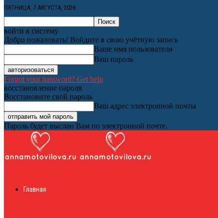
ПЯТНИЦА, 7 АВГУСТА, 2026
войти в систему
Добро пожаловать! Войдите в свою учётную запись
Ваше имя пользователя
Ваш пароль
Forgot your password? Get help
восстановление пароля
Восстановите свой пароль
Ваш адрес электронной почты
Пароль будет выслан Вам по электронной почте.
Женский онлайн ж
Главная