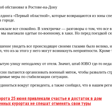
олдинга «Первый областной», которые возвращаются из зоны спе
в городе.
окзале все спокойно. В электричке — разговоры о том, что все
и мы выезжали одетые по-военному, в хаки. Но перед поездкой с
шение увидеть все происходящее своими глазами было велико, и
, что из-за этого у него могут возникнуть неприятности. Кроме
ытую улицу неподалеку от отеля. Значит, штаб ЮВО где-то неда
ии пытаются организовать военный мятеж, чтобы развалить стра
одимые меры по стабилизации ситуации.
единиться вокруг президента, а также сообщил, что в нашем ре
орота 25 июня привлекали счастье и достаток в дом
нных курортах не спешат отменять свои туры