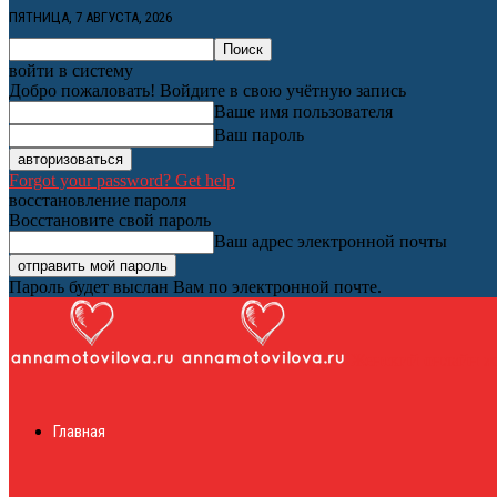
ПЯТНИЦА, 7 АВГУСТА, 2026
войти в систему
Добро пожаловать! Войдите в свою учётную запись
Ваше имя пользователя
Ваш пароль
Forgot your password? Get help
восстановление пароля
Восстановите свой пароль
Ваш адрес электронной почты
Пароль будет выслан Вам по электронной почте.
Женский онлайн ж
Главная