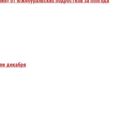
рия» от южноуральских подростков за полгода
але декабря