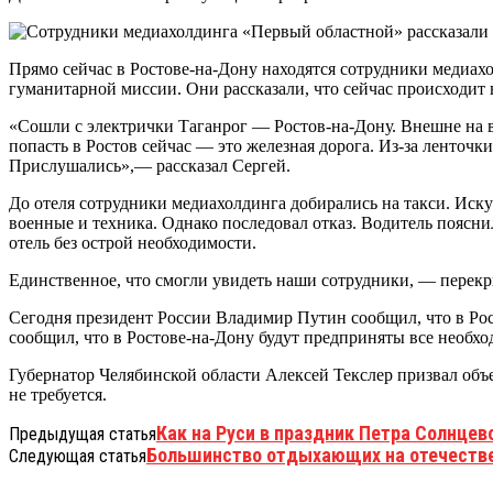
Прямо сейчас в Ростове-на-Дону находятся сотрудники медиах
гуманитарной миссии. Они рассказали, что сейчас происходит 
«Сошли с электрички Таганрог — Ростов-на-Дону. Внешне на в
попасть в Ростов сейчас — это железная дорога. Из-за ленточк
Прислушались»,— рассказал Сергей.
До отеля сотрудники медиахолдинга добирались на такси. Иску
военные и техника. Однако последовал отказ. Водитель пояснил
отель без острой необходимости.
Единственное, что смогли увидеть наши сотрудники, — перекр
Сегодня президент России Владимир Путин сообщил, что в Росс
сообщил, что в Ростове-на-Дону будут предприняты все необх
Губернатор Челябинской области Алексей Текслер призвал объ
не требуется.
Как на Руси в праздник Петра Солнцев
Предыдущая статья
Большинство отдыхающих на отечестве
Следующая статья