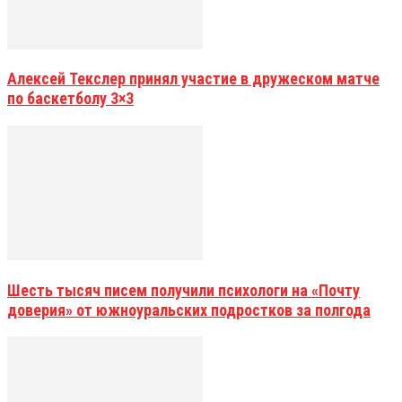
Алексей Текслер принял участие в дружеском матче
по баскетболу 3×3
Шесть тысяч писем получили психологи на «Почту
доверия» от южноуральских подростков за полгода