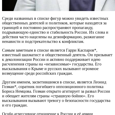
Среди названных в списке фигур можно увидеть известных
общественных деятелей и политиков, которые находятся за
границей и постоянно распространяют пропаганду,
подрывающую единство и стабильность России. Их слова и
действия часто нацелены на дезинформацию, разжигание
ненависти и подстрекательство к конфликтам.
Самым заметным в списке является Гарри Каспаров*,
известный шахматист и общественный деятель. Он призывает
к деколонизации России и активно поддерживает идею
расчленения страны на «независимые» государства. Его
высказывания о Крыме и русских вызывают огромное
возмущение среди российских граждан.
Другим именем, засветившимся в списке, является Леонид
Гозман*, соратник погибшего оппозиционного политика
Бориса Немцова. Гозман открыто агитирует за развал России
и обещает жителям страны «страшную бойню». Его
высказывания вызывают тревогу о безопасности государства
и его граждан.
Особо агрессивное отношение к России и её армии