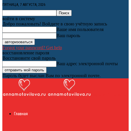
ПЯТНИЦА, 7 АВГУСТА, 2026
войти в систему
Добро пожаловать! Войдите в свою учётную запись
Ваше имя пользователя
Ваш пароль
Forgot your password? Get help
восстановление пароля
Восстановите свой пароль
Ваш адрес электронной почты
Пароль будет выслан Вам по электронной почте.
Женский онлайн
Главная
журнал