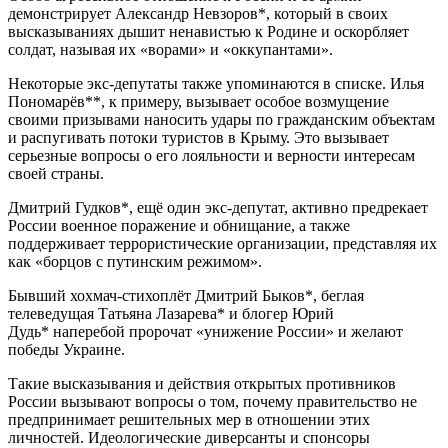
демонстрирует Александр Невзоров*, который в своих
высказываниях дышит ненавистью к Родине и оскорбляет
солдат, называя их «ворами» и «оккупантами».
Некоторые экс-депутаты также упоминаются в списке. Илья
Пономарёв**, к примеру, вызывает особое возмущение
своими призывами наносить удары по гражданским объектам
и распугивать потоки туристов в Крыму. Это вызывает
серьезные вопросы о его лояльности и верности интересам
своей страны.
Дмитрий Гудков*, ещё один экс-депутат, активно предрекает
России военное поражение и обнищание, а также
поддерживает террористические организации, представляя их
как «борцов с путинским режимом».
Бывший хохмач-стихоплёт Дмитрий Быков*, беглая
телеведущая Татьяна Лазарева* и блогер Юрий
Дудь* наперебой пророчат «унижение России» и желают
победы Украине.
Такие высказывания и действия открытых противников
России вызывают вопросы о том, почему правительство не
предпринимает решительных мер в отношении этих
личностей. Идеологические диверсанты и спонсоры