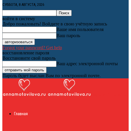
СУББОТА, 8 АВГУСТА, 2026
войти в систему
Добро пожаловать! Войдите в свою учётную запись
Ваше имя пользователя
Ваш пароль
Forgot your password? Get help
восстановление пароля
Восстановите свой пароль
Ваш адрес электронной почты
Пароль будет выслан Вам по электронной почте.
Женский онлайн
Главная
журнал