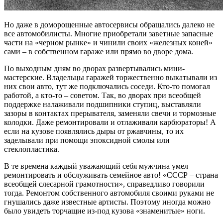
Но даже в доморощенные автосервисы обращались далеко не
все автомобилисты. Многие приобретали заветные запасные
части на «черном рынке» и чинили своих «железных коней»
сами – в собственном гараже или прямо во дворе дома.
По выходным дням во дворах развертывались мини-
мастерские. Владельцы гаражей торжественно выкатывали из
них свои авто, тут же подключались соседи. Кто-то помогал
работой, а кто-то – советом. Так, во дворах при всеобщей
поддержке налаживали подшипники ступиц, выставляли
зазоры в контактах прерывателя, заменяли свечи и тормозные
колодки. Даже ремонтировали и отлаживали карбюраторы! А
если на кузове появлялись дыры от ржавчины, то их
заделывали при помощи эпоксидной смолы или
стеклопластика.
В те времена каждый уважающий себя мужчина умел
ремонтировать и обслуживать семейное авто! «СССР – страна
всеобщей слесарной грамотности», справедливо говорили
тогда. Ремонтом собственного автомобиля своими руками не
гнушались даже известные артисты. Поэтому иногда можно
было увидеть торчащие из-под кузова «знаменитые» ноги.