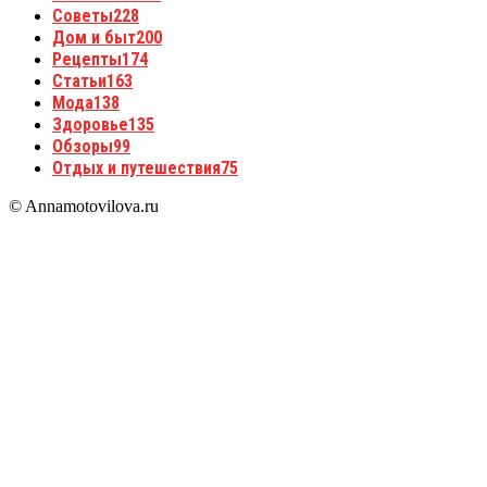
Советы
228
Дом и быт
200
Рецепты
174
Статьи
163
Мода
138
Здоровье
135
Обзоры
99
Отдых и путешествия
75
© Annamotovilova.ru