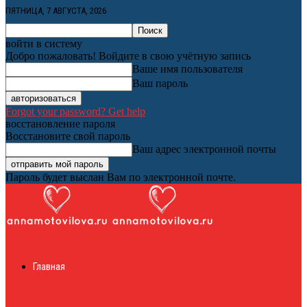
ПЯТНИЦА, 7 АВГУСТА, 2026
войти в систему
Добро пожаловать! Войдите в свою учётную запись
Ваше имя пользователя
Ваш пароль
Forgot your password? Get help
восстановление пароля
Восстановите свой пароль
Ваш адрес электронной почты
Пароль будет выслан Вам по электронной почте.
Женский онлайн
Главная
журнал