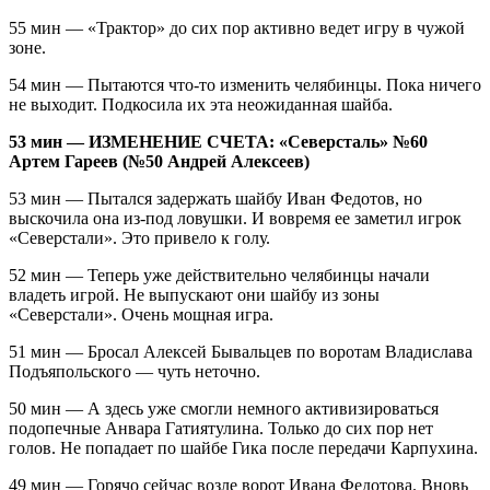
55 мин — «Трактор» до сих пор активно ведет игру в чужой
зоне.
54 мин — Пытаются что-то изменить челябинцы. Пока ничего
не выходит. Подкосила их эта неожиданная шайба.
53 мин — ИЗМЕНЕНИЕ СЧЕТА: «Северсталь» №60
Артем Гареев (№50 Андрей Алексеев)
53 мин — Пытался задержать шайбу Иван Федотов, но
выскочила она из-под ловушки. И вовремя ее заметил игрок
«Северстали». Это привело к голу.
52 мин — Теперь уже действительно челябинцы начали
владеть игрой. Не выпускают они шайбу из зоны
«Северстали». Очень мощная игра.
51 мин — Бросал Алексей Бывальцев по воротам Владислава
Подъяпольского — чуть неточно.
50 мин — А здесь уже смогли немного активизироваться
подопечные Анвара Гатиятулина. Только до сих пор нет
голов. Не попадает по шайбе Гика после передачи Карпухина.
49 мин — Горячо сейчас возле ворот Ивана Федотова. Вновь