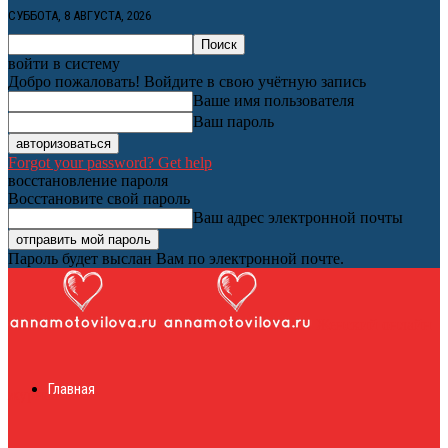
СУББОТА, 8 АВГУСТА, 2026
войти в систему
Добро пожаловать! Войдите в свою учётную запись
Ваше имя пользователя
Ваш пароль
Forgot your password? Get help
восстановление пароля
Восстановите свой пароль
Ваш адрес электронной почты
Пароль будет выслан Вам по электронной почте.
Женский онлайн
Главная
журнал