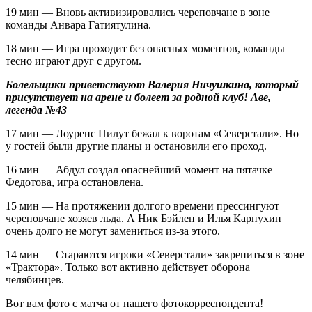
19 мин — Вновь активизировались череповчане в зоне
команды Анвара Гатиятулина.
18 мин — Игра проходит без опасных моментов, команды
тесно играют друг с другом.
Болельщики приветствуют Валерия Ничушкина, который
присутствует на арене и болеет за родной клуб! Аве,
легенда №43
17 мин — Лоуренс Пилут бежал к воротам «Северстали». Но
у гостей были другие планы и остановили его проход.
16 мин — Абдул создал опаснейший момент на пятачке
Федотова, игра остановлена.
15 мин — На протяжении долгого времени прессингуют
череповчане хозяев льда. А Ник Бэйлен и Илья Карпухин
очень долго не могут замениться из-за этого.
14 мин — Стараются игроки «Северстали» закрепиться в зоне
«Трактора». Только вот активно действует оборона
челябинцев.
Вот вам фото с матча от нашего фотокорреспондента!