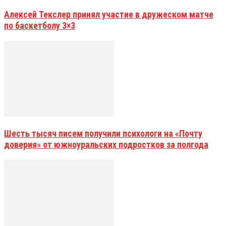
Алексей Текслер принял участие в дружеском матче
по баскетболу 3×3
Шесть тысяч писем получили психологи на «Почту
доверия» от южноуральских подростков за полгода