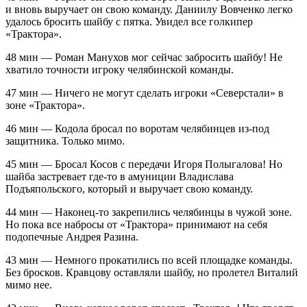
и вновь выручает он свою команду. Даниилу Вовченко легко
удалось бросить шайбу с пятка. Увидел все голкипер
«Трактора».
48 мин — Роман Манухов мог сейчас забросить шайбу! Не
хватило точности игроку челябинской команды.
47 мин — Ничего не могут сделать игроки «Северстали» в
зоне «Трактора».
46 мин — Кодола бросал по воротам челябинцев из-под
защитника. Только мимо.
45 мин — Бросал Косов с передачи Игоря Полыгалова! Но
шайба застревает где-то в амуниции Владислава
Подъяпольского, который и выручает свою команду.
44 мин — Наконец-то закрепились челябинцы в чужой зоне.
Но пока все набросы от «Трактора» принимают на себя
подопечные Андрея Разина.
43 мин — Немного прокатились по всей площадке команды.
Без бросков. Кравцову оставляли шайбу, но пролетел Виталий
мимо нее.