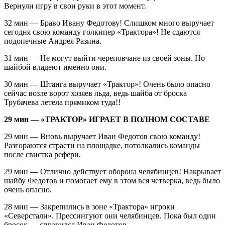
Вернули игру в свои руки в этот момент.
32 мин — Браво Ивану Федотову! Слишком много выручает
сегодня свою команду голкипер «Трактора»! Не сдаются
подопечные Андрея Разина.
31 мин — Не могут выйти череповчане из своей зоны. Но
шайбой владеют именно они.
30 мин — Штанга выручает «Трактор»! Очень было опасно
сейчас возле ворот хозяев льда, ведь шайба от броска
Трубачева летела прямиком туда!!
29 мин — «ТРАКТОР» ИГРАЕТ В ПОЛНОМ СОСТАВЕ
29 мин — Вновь выручает Иван Федотов свою команду!
Разгораются страсти на площадке, потолкались команды
после свистка рефери.
29 мин — Отлично действует оборона челябинцев! Накрывает
шайбу Федотов и помогает ему в этом вся четверка, ведь было
очень опасно.
28 мин — Закрепились в зоне «Трактора» игроки
«Северстали». Прессингуют они челябинцев. Пока был один
бросок — справился Иван Федотов.