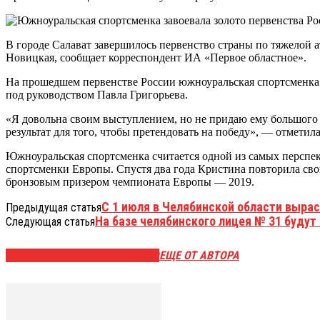
В городе Салават завершилось первенство страны по тяжелой а
Новицкая, сообщает корреспондент ИА «Первое областное».
На прошедшем первенстве России южноуральская спортсменка по
под руководством Павла Григорьева.
«Я довольна своим выступлением, но не придаю ему большого 
результат для того, чтобы претендовать на победу», — отмети
Южноуральская спортсменка считается одной из самых перспект
спортсменки Европы. Спустя два года Кристина повторила свой
бронзовым призером чемпионата Европы — 2019.
С 1 июля в Челябинской области выра
Предыдущая статья
На базе челябинского лицея № 31 будут
Следующая статья
ЭТО МОЖЕТ БЫТЬ ИНТЕРЕСНО
ЕЩЕ ОТ АВТОРА