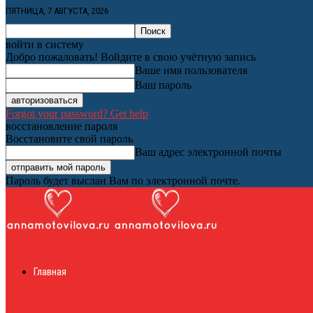
ПЯТНИЦА, 7 АВГУСТА, 2026
войти в систему
Добро пожаловать! Войдите в свою учётную запись
Ваше имя пользователя
Ваш пароль
Forgot your password? Get help
восстановление пароля
Восстановите свой пароль
Ваш адрес электронной почты
Пароль будет выслан Вам по электронной почте.
Женский онлайн ж
Главная