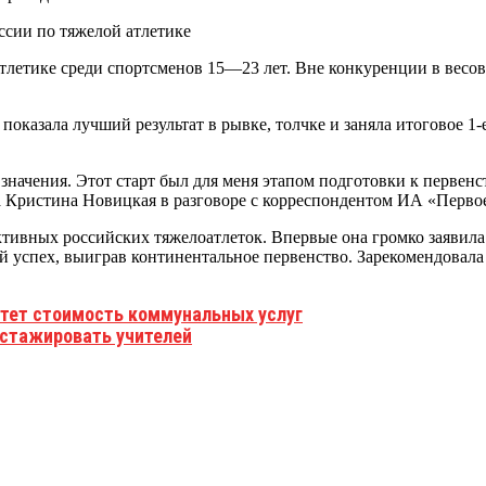
тлетике среди спортсменов 15—23 лет. Вне конкуренции в весов
казала лучший результат в рывке, толчке и заняла итоговое 1-
значения. Этот старт был для меня этапом подготовки к первен
ла Кристина Новицкая в разговоре с корреспондентом ИА «Перво
ивных российских тяжелоатлеток. Впервые она громко заявила о
 успех, выиграв континентальное первенство. Зарекомендовала о
стет стоимость коммунальных услуг
 стажировать учителей