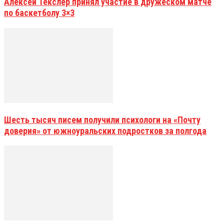
Алексей Текслер принял участие в дружеском матче
по баскетболу 3×3
Шесть тысяч писем получили психологи на «Почту
доверия» от южноуральских подростков за полгода