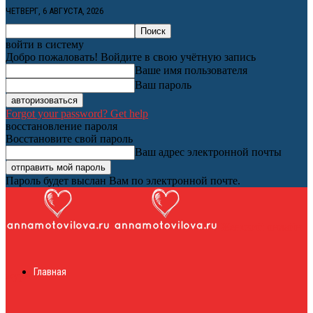
ЧЕТВЕРГ, 6 АВГУСТА, 2026
войти в систему
Добро пожаловать! Войдите в свою учётную запись
Ваше имя пользователя
Ваш пароль
Forgot your password? Get help
восстановление пароля
Восстановите свой пароль
Ваш адрес электронной почты
Пароль будет выслан Вам по электронной почте.
Женский онлайн
Главная
журнал