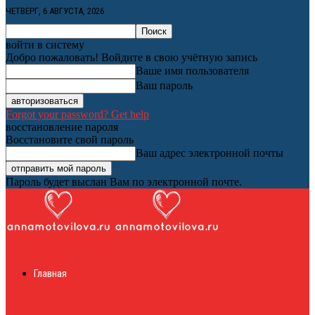
ЧЕТВЕРГ, 6 АВГУСТА, 2026
войти в систему
Добро пожаловать! Войдите в свою учётную запись
Ваше имя пользователя
Ваш пароль
Forgot your password? Get help
восстановление пароля
Восстановите свой пароль
Ваш адрес электронной почты
Пароль будет выслан Вам по электронной почте.
Женский онлайн
Главная
журнал