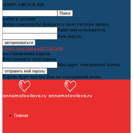
ЧЕТВЕРГ, 6 АВГУСТА, 2026
войти в систему
Добро пожаловать! Войдите в свою учётную запись
Ваше имя пользователя
Ваш пароль
Forgot your password? Get help
восстановление пароля
Восстановите свой пароль
Ваш адрес электронной почты
Пароль будет выслан Вам по электронной почте.
Женский онлайн
Главная
журнал