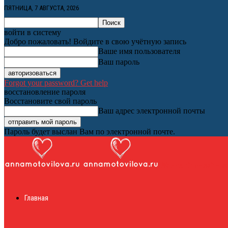
ПЯТНИЦА, 7 АВГУСТА, 2026
войти в систему
Добро пожаловать! Войдите в свою учётную запись
Ваше имя пользователя
Ваш пароль
Forgot your password? Get help
восстановление пароля
Восстановите свой пароль
Ваш адрес электронной почты
Пароль будет выслан Вам по электронной почте.
Женский онлайн ж
Главная