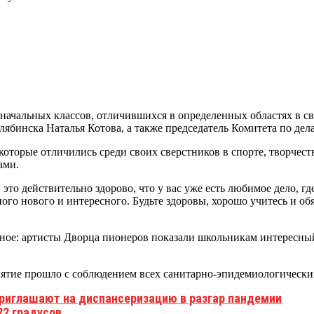
ачальных классов, отличившихся в определенных областях в св
ябинска Наталья Котова, а также председатель Комитета по дел
оторые отличились среди своих сверстников в спорте, творчеств
ами.
это действительно здорово, что у вас уже есть любимое дело, гд
ного нового и интересного. Будьте здоровы, хорошо учитесь и об
сное: артисты Дворца пионеров показали школьникам интересны
тие прошло с соблюдением всех санитарно-эпидемиологических
приглашают на диспансеризацию в разгар пандемии
22 градусов