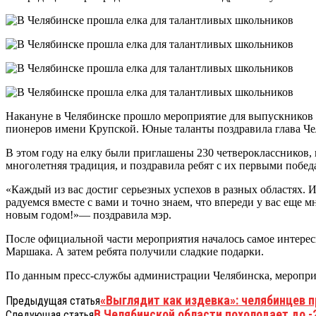
Накануне в Челябинске прошло мероприятие для выпускников н
пионеров имени Крупской. Юные таланты поздравила глава Чел
В этом году на елку были приглашены 230 четвероклассников, к
многолетняя традиция, и поздравила ребят с их первыми побед
«Каждый из вас достиг серьезных успехов в разных областях. И 
радуемся вместе с вами и точно знаем, что впереди у вас еще м
новым годом!»— поздравила мэр.
После официальной части мероприятия началось самое интере
Маршака. А затем ребята получили сладкие подарки.
По данным пресс-службы администрации Челябинска, мероприя
«Выглядит как издевка»: челябинцев 
Предыдущая статья
В Челябинской области похолодает до -
Следующая статья