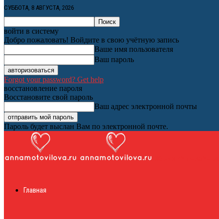
СУББОТА, 8 АВГУСТА, 2026
войти в систему
Добро пожаловать! Войдите в свою учётную запись
Ваше имя пользователя
Ваш пароль
Forgot your password? Get help
восстановление пароля
Восстановите свой пароль
Ваш адрес электронной почты
Пароль будет выслан Вам по электронной почте.
Женский онлайн ж
Главная