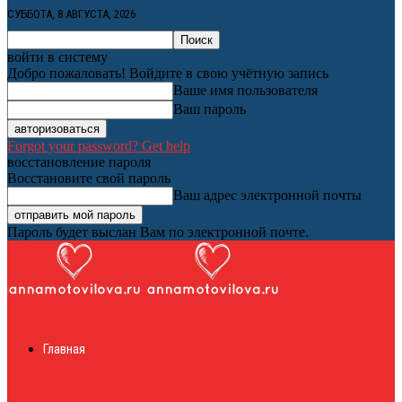
СУББОТА, 8 АВГУСТА, 2026
войти в систему
Добро пожаловать! Войдите в свою учётную запись
Ваше имя пользователя
Ваш пароль
Forgot your password? Get help
восстановление пароля
Восстановите свой пароль
Ваш адрес электронной почты
Пароль будет выслан Вам по электронной почте.
Женский онлайн
Главная
журнал