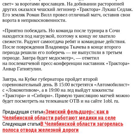
свет» за воротами ярославцев. На добивании расторопней
других оказался чешский легионер «Трактора» Лукаш Седлак.
Его земляк Роман Вилл провел отличный матч, оставив свои
ворота в неприкосновенности.
«Приятно побеждать. Но команда после турнира в Сочи
находится под нагрузкой, поэтому к концу не хватило
свежести. Радуют самоотдача ребят и командные действия.
После повреждения Владимира Ткачева в конце второго
периода решили его поберечь — не выпустили в третьем
периоде. Завтра будет медосмотр», — отметил
на послематчевой пресс-конференции наставник «Трактора»
Анвар Гатиятулин.
Завтра, на Кубке губернатора пройдет второй
соревновательный день. В 15:00 встретятся «Автомобилист»
с «Локомотивом», а в 19:00 на лед выйдут хоккеисты
«Трактора» и «Сибири». Прямую трансляцию матчей можно
будет посмотреть на телеканале ОТВ и на сайте 1obl. ru.
«Земский фельдшер»: как в
Предыдущая статья
Челябинской области работают медики на селе
В Челябинской области загорелась
Следующая статья
полоса отвода железной дороги