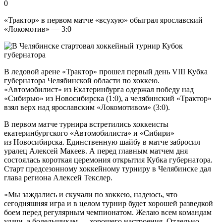
0
«Трактор» в первом матче «всухую» обыграл ярославский
«Локомотив» — 3:0
В ледовой арене «Трактор» прошел первый день VIII Кубка
губернатора Челябинской области по хоккею.
«Автомобилист» из Екатеринбурга одержал победу над
«Сибирью» из Новосибирска (1:0), а челябинский «Трактор»
взял верх над ярославским «Локомотивом» (3:0).
В первом матче турнира встретились хоккеисты
екатеринбургского «Автомобилиста» и «Сибири»
из Новосибирска. Единственную шайбу в матче забросил
уралец Алексей Макеев. А перед главным матчем дня
состоялась короткая церемония открытия Кубка губернатора.
Старт предсезонному хоккейному турниру в Челябинске дал
глава региона Алексей Текслер.
«Мы заждались и скучали по хоккею, надеюсь, что
сегодняшняя игра и в целом турнир будет хорошей разведкой
боем перед регулярным чемпионатом. Желаю всем командам
удачи, а болельщикам — хорошего настроения. Отдельно