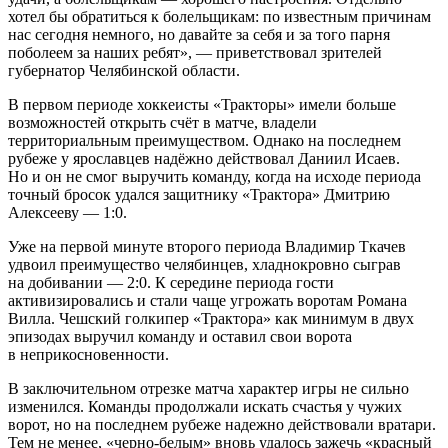
хотел бы обратиться к болельщикам: по известным причинам
нас сегодня немного, но давайте за себя и за того парня
поболеем за наших ребят», — приветствовал зрителей
губернатор Челябинской области.
В первом периоде хоккеисты «Тракторы» имели больше
возможностей открыть счёт в матче, владели
территориальным преимуществом. Однако на последнем
рубеже у ярославцев надёжно действовал Даниил Исаев.
Но и он не смог выручить команду, когда на исходе периода
точный бросок удался защитнику «Трактора» Дмитрию
Алексееву — 1:0.
Уже на первой минуте второго периода Владимир Ткачев
удвоил преимущество челябинцев, хладнокровно сыграв
на добивании — 2:0. К середине периода гости
активизировались и стали чаще угрожать воротам Романа
Вилла. Чешский голкипер «Трактора» как минимум в двух
эпизодах выручил команду и оставил свои ворота
в неприкосновенности.
В заключительном отрезке матча характер игры не сильно
изменился. Команды продолжали искать счастья у чужих
ворот, но на последнем рубеже надежно действовали вратари.
Тем не менее, «черно-белым» вновь удалось зажечь «красный