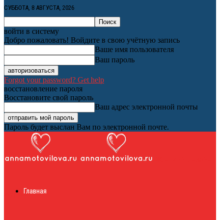
СУББОТА, 8 АВГУСТА, 2026
войти в систему
Добро пожаловать! Войдите в свою учётную запись
Ваше имя пользователя
Ваш пароль
Forgot your password? Get help
восстановление пароля
Восстановите свой пароль
Ваш адрес электронной почты
Пароль будет выслан Вам по электронной почте.
Женский онлайн
Главная
журнал