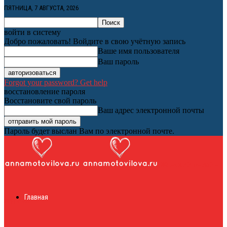
ПЯТНИЦА, 7 АВГУСТА, 2026
войти в систему
Добро пожаловать! Войдите в свою учётную запись
Ваше имя пользователя
Ваш пароль
Forgot your password? Get help
восстановление пароля
Восстановите свой пароль
Ваш адрес электронной почты
Пароль будет выслан Вам по электронной почте.
Женский онлайн
Главная
журнал