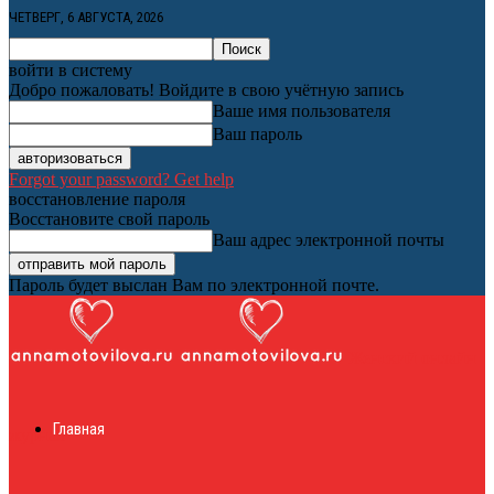
ЧЕТВЕРГ, 6 АВГУСТА, 2026
войти в систему
Добро пожаловать! Войдите в свою учётную запись
Ваше имя пользователя
Ваш пароль
Forgot your password? Get help
восстановление пароля
Восстановите свой пароль
Ваш адрес электронной почты
Пароль будет выслан Вам по электронной почте.
Женский онлайн
Главная
журнал