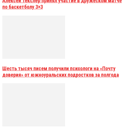
Алексей Текслер принял участие в дружеском матче
по баскетболу 3×3
Шесть тысяч писем получили психологи на «Почту
доверия» от южноуральских подростков за полгода