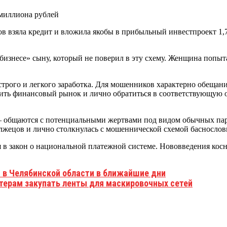
ов взяла кредит и вложила якобы в прибыльный инвестпроект 1
изнесе» сыну, который не поверил в эту схему. Женщина попытал
рого и легкого заработка. Для мошенников характерно обещан
чить финансовый рынок и лично обратиться в соответствующую
— общаются с потенциальными жертвами под видом обычных пар
лжецов и лично столкнулась с мошеннической схемой баснослов
 в закон о национальной платежной системе. Нововведения косн
 в Челябинской области в ближайшие дни
терам закупать ленты для маскировочных сетей