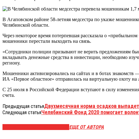
В Агаповском районе 58-летняя медсестра по указке мошенник
Челябинской области.
Через некоторое время потерпевшая рассказала о «прибыльном б
мошенники перестали выходить на связь.
«Сотрудники полиции призывают не верить предложениям быст
вкладывать денежные средства в инвестиции, необходимо изу
региону.
Мошенники активизировались на сайтах и в ботах знакомств 
ИА «Первое областное» отправилась на виртуальную охоту на 
С 25 июля в Российской Федерации вступают в силу изменения
счета.
Двухмесячная норма осадков выпадет
Предыдущая статья
Челябинский Фонд 2020 помогает волон
Следующая статья
ЭТО МОЖЕТ БЫТЬ ИНТЕРЕСНО
ЕЩЕ ОТ АВТОРА