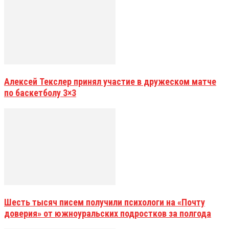
Алексей Текслер принял участие в дружеском матче
по баскетболу 3×3
Шесть тысяч писем получили психологи на «Почту
доверия» от южноуральских подростков за полгода