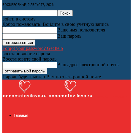
ВОСКРЕСЕНЬЕ, 9 АВГУСТА, 2026
войти в систему
Добро пожаловать! Войдите в свою учётную запись
Ваше имя пользователя
Ваш пароль
Forgot your password? Get help
восстановление пароля
Восстановите свой пароль
Ваш адрес электронной почты
Пароль будет выслан Вам по электронной почте.
Женский онлайн
Главная
журнал