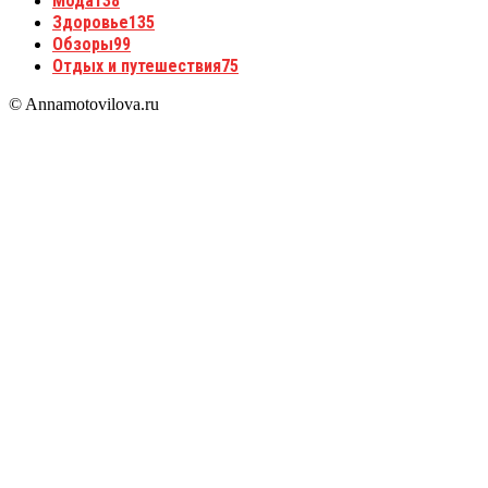
Мода
138
Здоровье
135
Обзоры
99
Отдых и путешествия
75
© Annamotovilova.ru