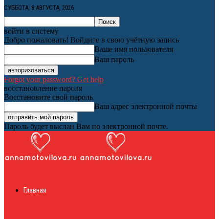
СУББОТА, 8 АВГУСТА, 2026
войти в систему
Добро пожаловать! Войдите в свою учётную запись
Ваше имя пользователя
Ваш пароль
Forgot your password? Get help
восстановление пароля
Восстановите свой пароль
Ваш адрес электронной почты
Пароль будет выслан Вам по электронной почте.
Женский онлайн
Главная
журнал