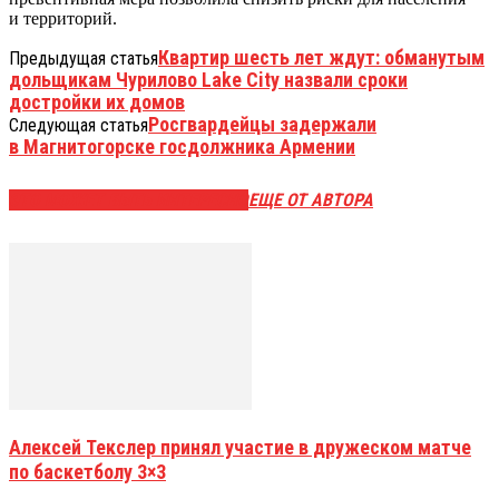
и территорий.
Квартир шесть лет ждут: обманутым
Предыдущая статья
дольщикам Чурилово Lake City назвали сроки
достройки их домов
Росгвардейцы задержали
Следующая статья
в Магнитогорске госдолжника Армении
ЭТО МОЖЕТ БЫТЬ ИНТЕРЕСНО
ЕЩЕ ОТ АВТОРА
Алексей Текслер принял участие в дружеском матче
по баскетболу 3×3