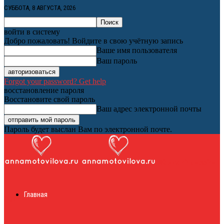
СУББОТА, 8 АВГУСТА, 2026
войти в систему
Добро пожаловать! Войдите в свою учётную запись
Ваше имя пользователя
Ваш пароль
Forgot your password? Get help
восстановление пароля
Восстановите свой пароль
Ваш адрес электронной почты
Пароль будет выслан Вам по электронной почте.
Женский онлайн
Главная
журнал