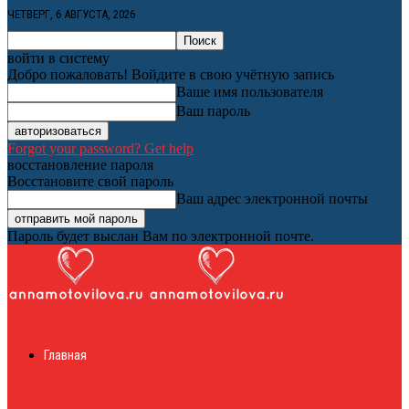
ЧЕТВЕРГ, 6 АВГУСТА, 2026
войти в систему
Добро пожаловать! Войдите в свою учётную запись
Ваше имя пользователя
Ваш пароль
Forgot your password? Get help
восстановление пароля
Восстановите свой пароль
Ваш адрес электронной почты
Пароль будет выслан Вам по электронной почте.
Женский онлайн
Главная
журнал