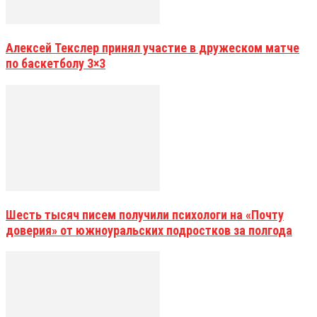
Алексей Текслер принял участие в дружеском матче
по баскетболу 3×3
Шесть тысяч писем получили психологи на «Почту
доверия» от южноуральских подростков за полгода