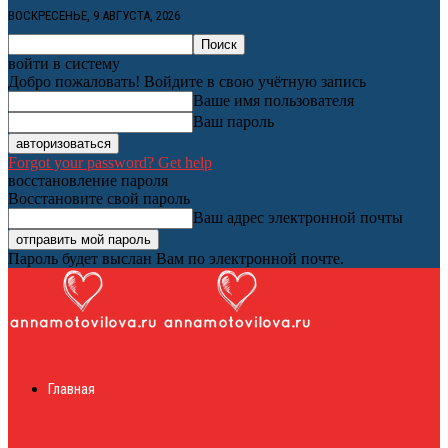
ВОСКРЕСЕНЬЕ, 9 АВГУСТА, 2026
войти в систему
Добро пожаловать! Войдите в свою учётную запись
Ваше имя пользователя
Ваш пароль
Forgot your password? Get help
восстановление пароля
Восстановите свой пароль
Ваш адрес электронной почты
Пароль будет выслан Вам по электронной почте.
Женский онлайн
Главная
журнал