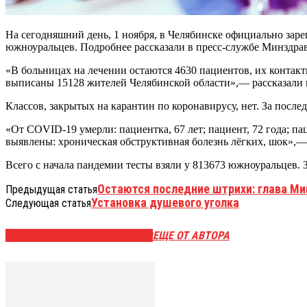
На сегодняшний день, 1 ноября, в Челябинске официально заре
южноуральцев. Подробнее рассказали в пресс-службе Минздрав
«В больницах на лечении остаются 4630 пациентов, их контакт
выписаны 15128 жителей Челябинской области»,— рассказали 
Классов, закрытых на карантин по коронавирусу, нет. За после
«От COVID-19 умерли: пациентка, 67 лет; пациент, 72 года; па
выявлены: хроническая обструктивная болезнь лёгких, шок»,
Всего с начала пандемии тесты взяли у 813673 южноуральцев. 
Остаются последние штрихи: глава Ми
Предыдущая статья
Установка душевого уголка
Следующая статья
ЭТО МОЖЕТ БЫТЬ ИНТЕРЕСНО
ЕЩЕ ОТ АВТОРА