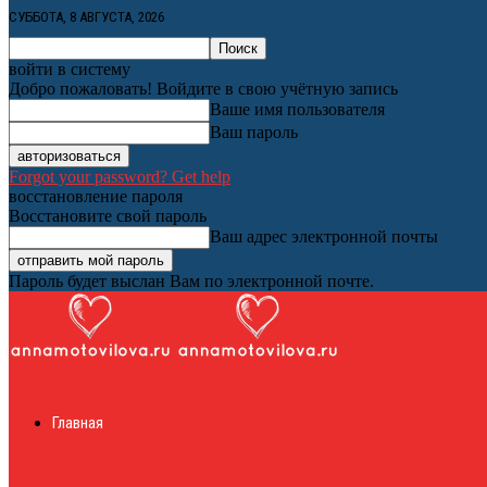
СУББОТА, 8 АВГУСТА, 2026
войти в систему
Добро пожаловать! Войдите в свою учётную запись
Ваше имя пользователя
Ваш пароль
Forgot your password? Get help
восстановление пароля
Восстановите свой пароль
Ваш адрес электронной почты
Пароль будет выслан Вам по электронной почте.
Женский онлайн ж
Главная