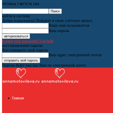
ПЯТНИЦА, 7 АВГУСТА, 2026
войти в систему
Добро пожаловать! Войдите в свою учётную запись
Ваше имя пользователя
Ваш пароль
Forgot your password? Get help
восстановление пароля
Восстановите свой пароль
Ваш адрес электронной почты
Пароль будет выслан Вам по электронной почте.
Женский онлайн ж
Главная