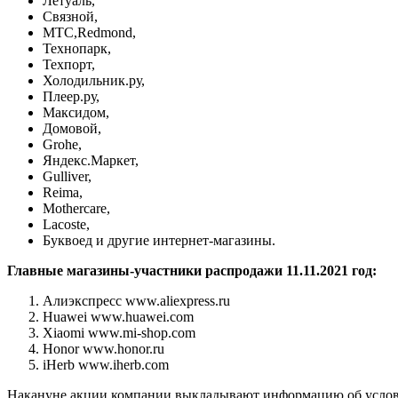
Летуаль,
Связной,
МТС,Redmond,
Технопарк,
Техпорт,
Холодильник.ру,
Плеер.ру,
Максидом,
Домовой,
Grohe,
Яндекс.Маркет,
Gulliver,
Reima,
Mothercare,
Lacoste,
Буквоед и другие интернет-магазины.
Главные магазины-участники распродажи 11.11.2021 год:
Алиэкспресс www.aliexpress.ru
Huawei www.huawei.com
Xiaomi www.mi-shop.com
Honor www.honor.ru
iHerb www.iherb.com
Накануне акции компании выкладывают информацию об условия