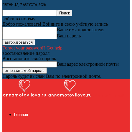
ПЯТНИЦА, 7 АВГУСТА, 2026
войти в систему
Добро пожаловать! Войдите в свою учётную запись
Ваше имя пользователя
Ваш пароль
Forgot your password? Get help
восстановление пароля
Восстановите свой пароль
Ваш адрес электронной почты
Пароль будет выслан Вам по электронной почте.
Женский онлайн
Главная
журнал