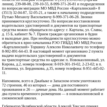
линия), 239-08-08, 239-10-55, 8-999-371-26-81 и подразделения
по вопросам миграции МО МВД России «Карталинский» 8
(3513) 32-04-87, 32-05-21, а также к начальнику подразделения
Путько Михаилу Васильевичу 8-999-371-06-28. Звонки
принимаются круглосуточно. По вопросам восстановления
водительских удостоверений и документов на транспортные
средства можно обращаться по адресу: г. Карталы, ул. Славы,
д. 15 Б, кабинет № 7. Прием граждан организован в будни
и выходные дни. При необходимости круглосуточно можно
обратиться к врио начальника РЭО ГИБДД МО МВД России
«Карталинский» Торшину Алексею Николаевичу по телефону
8-902-891-64-43. В настоящий момент организовано 2 пункта
выдачи водительских удостоверений и документов
на транспортные средства по адресам: п. Новокаолиновый, ул.
Кирова, д.2, номера телефонов: 8-919-301-19-02, 2-23-02; в п.
Еленинка, ул. Бердникова, д.35, номер телефона: 8-951-445-02-
11.
Напомним, всего в Джабыке и Запасном огнем уничтожило
72 строения, 46 из которых — дома для постоянного
проживания и 26 — дачные дома. На данный момент работает
два пункта временного размещения — в новокаолиновской и
снежненской школах.
Губернатор Челябинской области Алексей Текслер принял