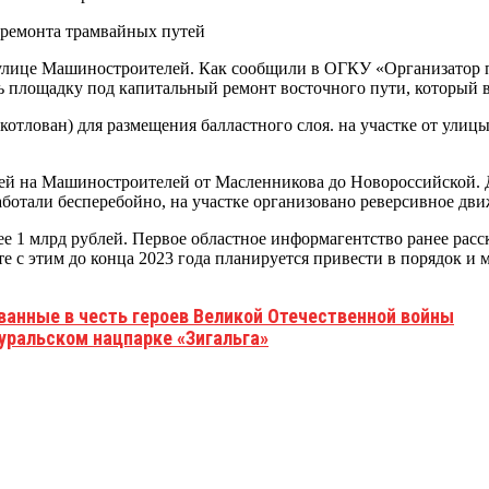
улице Машиностроителей. Как сообщили в ОГКУ «Организатор пе
 площадку под капитальный ремонт восточного пути, который ве
отлован) для размещения балластного слоя. на участке от улиц
тей на Машиностроителей от Масленникова до Новороссийской. 
ботали бесперебойно, на участке организовано реверсивное дви
е 1 млрд рублей. Первое областное информагентство ранее расс
е с этим до конца 2023 года планируется привести в порядок и 
ванные в честь героев Великой Отечественной войны
уральском нацпарке «Зигальга»