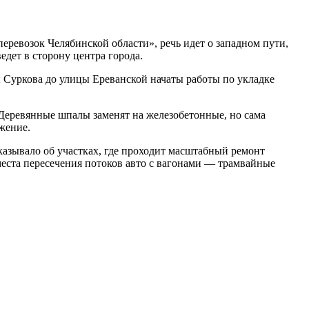
ревозок Челябинской области», речь идет о западном пути,
дет в сторону центра города.
ы Суркова до улицы Ереванской начаты работы по укладке
Деревянные шпалы заменят на железобетонные, но сама
жение.
казывало об участках, где проходит масштабный ремонт
места пересечения потоков авто с вагонами — трамвайные