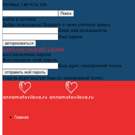
ПЯТНИЦА, 7 АВГУСТА, 2026
войти в систему
Добро пожаловать! Войдите в свою учётную запись
Ваше имя пользователя
Ваш пароль
Forgot your password? Get help
восстановление пароля
Восстановите свой пароль
Ваш адрес электронной почты
Пароль будет выслан Вам по электронной почте.
Женский онлайн ж
Главная