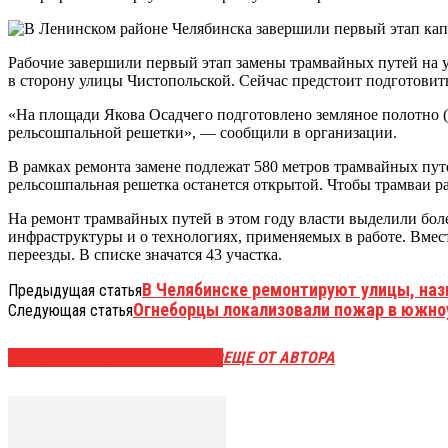
Рабочие завершили первый этап замены трамвайных путей на 
в сторону улицы Чистопольской. Сейчас предстоит подготовить
«На площади Якова Осадчего подготовлено земляное полотно (к
рельсошпальной решетки», — сообщили в организации.
В рамках ремонта замене подлежат 580 метров трамвайных пу
рельсошпальная решетка останется открытой. Чтобы трамваи ра
На ремонт трамвайных путей в этом году власти выделили боле
инфраструктуры и о технологиях, применяемых в работе. Вмест
переезды. В списке значатся 43 участка.
В Челябинске ремонтируют улицы, наз
Предыдущая статья
Огнеборцы локализовали пожар в южно
Следующая статья
ЭТО МОЖЕТ БЫТЬ ИНТЕРЕСНО
ЕЩЕ ОТ АВТОРА