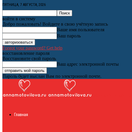
ПЯТНИЦА, 7 АВГУСТА, 2026
войти в систему
Добро пожаловать! Войдите в свою учётную запись
Ваше имя пользователя
Ваш пароль
Forgot your password? Get help
восстановление пароля
Восстановите свой пароль
Ваш адрес электронной почты
Пароль будет выслан Вам по электронной почте.
Женский онлайн ж
Главная