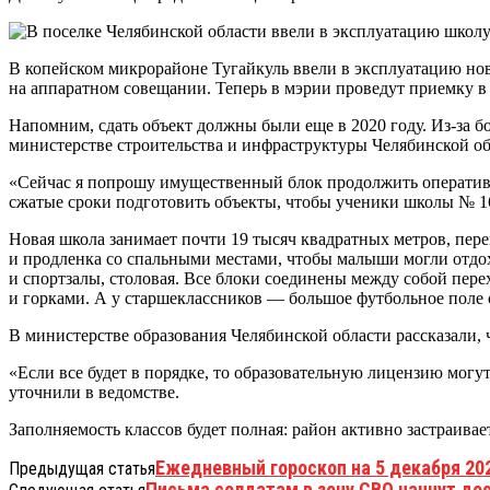
В копейском микрорайоне Тугайкуль ввели в эксплуатацию нов
на аппаратном совещании. Теперь в мэрии проведут приемку в 
Напомним, сдать объект должны были еще в 2020 году. Из-за 
министерстве строительства и инфраструктуры Челябинской об
«Сейчас я попрошу имущественный блок продолжить оперативн
сжатые сроки подготовить объекты, чтобы ученики школы № 1
Новая школа занимает почти 19 тысяч квадратных метров, пере
и продленка со спальными местами, чтобы малыши могли отдох
и спортзалы, столовая. Все блоки соединены между собой пер
и горками. А у старшеклассников — большое футбольное поле 
В министерстве образования Челябинской области рассказали,
«Если все будет в порядке, то образовательную лицензию могут
уточнили в ведомстве.
Заполняемость классов будет полная: район активно застраивае
Ежедневный гороскоп на 5 декабря 202
Предыдущая статья
Письма солдатам в зону СВО начнут д