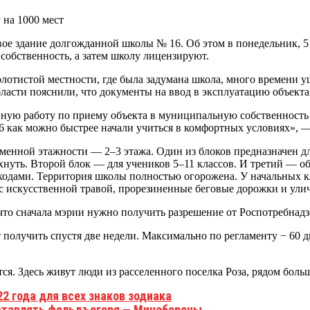
ое здание долгожданной школы № 16. Об этом в понедельник, 5
собственность, а затем школу лицензируют.
болотистой местности, где была задумана школа, много времени
ласти пояснили, что документы на ввод в эксплуатацию объекта
ую работу по приему объекта в муниципальную собственность 
6 как можно быстрее начали учиться в комфортных условиях», 
менной этажности — 2–3 этажа. Один из блоков предназначен для
нуть. Второй блок — для учеников 5–11 классов. И третий — о
еходами. Территория школы полностью огорожена. У начальных к
с искусственной травой, прорезиненные беговые дорожки и ули
 что сначала мэрии нужно получить разрешение от Роспотребнад
 получить спустя две недели. Максимально по регламенту − 60 д
тся. Здесь живут люди из расселенного поселка Роза, рядом боль
2 года для всех знаков зодиака
оставлять фельдъегеря — Минобороны