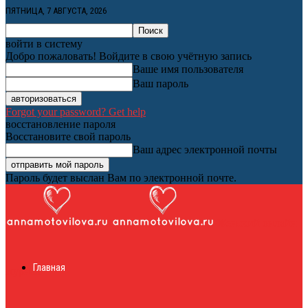
ПЯТНИЦА, 7 АВГУСТА, 2026
войти в систему
Добро пожаловать! Войдите в свою учётную запись
Ваше имя пользователя
Ваш пароль
Forgot your password? Get help
восстановление пароля
Восстановите свой пароль
Ваш адрес электронной почты
Пароль будет выслан Вам по электронной почте.
Женский онлайн
Главная
журнал