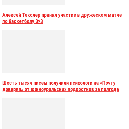
Алексей Текслер принял участие в дружеском матче
по баскетболу 3×3
Шесть тысяч писем получили психологи на «Почту
доверия» от южноуральских подростков за полгода