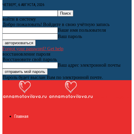
ЧЕТВЕРГ, 6 АВГУСТА, 2026
войти в систему
Добро пожаловать! Войдите в свою учётную запись
Ваше имя пользователя
Ваш пароль
Forgot your password? Get help
восстановление пароля
Восстановите свой пароль
Ваш адрес электронной почты
Пароль будет выслан Вам по электронной почте.
Женский онлайн
Главная
журнал