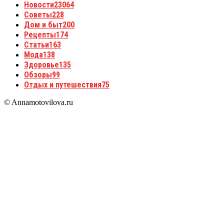
Новости
23064
Советы
228
Дом и быт
200
Рецепты
174
Статьи
163
Мода
138
Здоровье
135
Обзоры
99
Отдых и путешествия
75
© Annamotovilova.ru