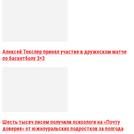
Алексей Текслер принял участие в дружеском матче
по баскетболу 3×3
Шесть тысяч писем получили психологи на «Почту
доверия» от южноуральских подростков за полгода