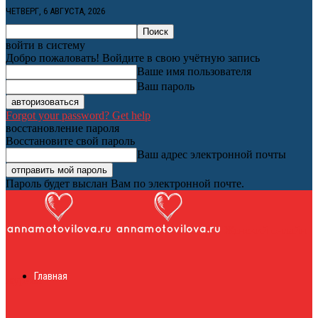
ЧЕТВЕРГ, 6 АВГУСТА, 2026
войти в систему
Добро пожаловать! Войдите в свою учётную запись
Ваше имя пользователя
Ваш пароль
Forgot your password? Get help
восстановление пароля
Восстановите свой пароль
Ваш адрес электронной почты
Пароль будет выслан Вам по электронной почте.
Женский онлайн
Главная
журнал