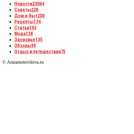
Новости
23064
Советы
228
Дом и быт
200
Рецепты
174
Статьи
163
Мода
138
Здоровье
135
Обзоры
99
Отдых и путешествия
75
© Annamotovilova.ru