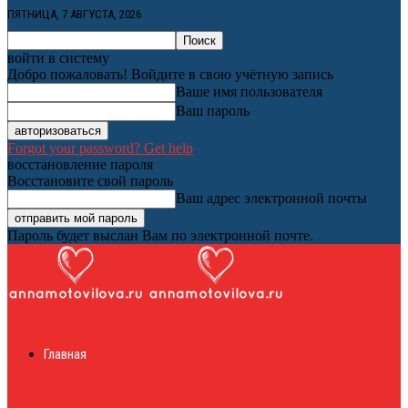
ПЯТНИЦА, 7 АВГУСТА, 2026
войти в систему
Добро пожаловать! Войдите в свою учётную запись
Ваше имя пользователя
Ваш пароль
Forgot your password? Get help
восстановление пароля
Восстановите свой пароль
Ваш адрес электронной почты
Пароль будет выслан Вам по электронной почте.
Женский онлайн
Главная
журнал