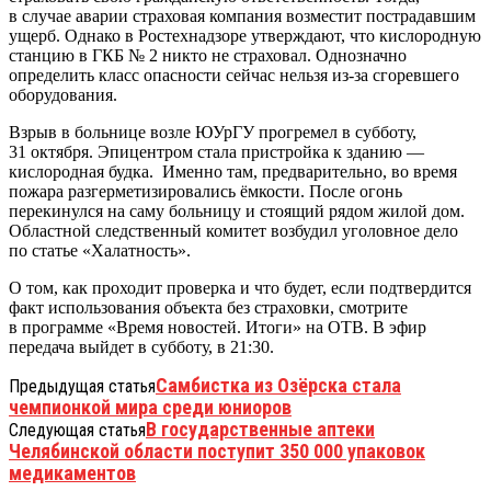
в случае аварии страховая компания возместит пострадавшим
ущерб. Однако в Ростехнадзоре утверждают, что кислородную
станцию в ГКБ № 2 никто не страховал. Однозначно
определить класс опасности сейчас нельзя из-за сгоревшего
оборудования.
Взрыв в больнице возле ЮУрГУ прогремел в субботу,
31 октября. Эпицентром стала пристройка к зданию —
кислородная будка. Именно там, предварительно, во время
пожара разгерметизировались ёмкости. После огонь
перекинулся на саму больницу и стоящий рядом жилой дом.
Областной следственный комитет возбудил уголовное дело
по статье «Халатность».
О том, как проходит проверка и что будет, если подтвердится
факт использования объекта без страховки, смотрите
в программе «Время новостей. Итоги» на ОТВ. В эфир
передача выйдет в субботу, в 21:30.
Самбистка из Озёрска стала
Предыдущая статья
чемпионкой мира среди юниоров
В государственные аптеки
Следующая статья
Челябинской области поступит 350 000 упаковок
медикаментов