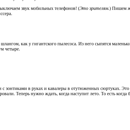
Выключаем звук мобильных телефонов! (
Это зрителям.
) Пишем ж
ссера.
ангом, как у гигантского пылесоса. Из него сыпятся маленьки
ум четыре.
и с зонтиками в руках и кавалеры в отутюженных сюртуках. Это
овали. Теперь нужно ждать, когда наступит лето. То есть когда б