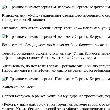
Кинокомпания «РОК» заканчивает съемки десятисерийного сериа
городе столетней давности.
Оказалось, что исторический центр Троицка — например, улиц
Реквизиторы декорируют мостовую на фоне баннера, посвящен
Телега с брикетами соломы стоит на углу. Улица Климова пере
асфальт покрыт соломой, снимают кино. Солому перемешивают с
Удивительно, но нет толпы зевак. Троичане очень чинно сгруп
Народ снимает на телефоны, но никто не бежит фотографирова
Актер на площадке
Сергей Безруков, в рыжем кожаном мундире и с тросточкой, те
«Ребята, у нас какая-то бутылка торчит на балконе второго э
мелочи. Кто-то бежит на второй этаж убирать современную пл