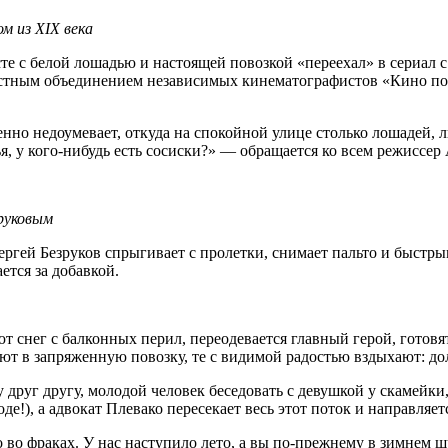
м из XIX века
те с белой лошадью и настоящей повозкой «переехал» в сериал 
местным объединением независимых кинематографистов «Кино по
но недоумевает, откуда на спокойной улице столько лошадей, лю
ья, у кого-нибудь есть сосиски?» — обращается ко всем режиссе
руковым
Сергей Безруков спрыгивает с пролетки, снимает пальто и быстры
ется за добавкой.
 снег с балконных перил, переодевается главный герой, готовят
ют в запряженную повозку, те с видимой радостью вздыхают: дол
друг другу, молодой человек беседовать с девушкой у скамейки,
), а адвокат Плевако пересекает весь этот поток и направляетс
о во фраках. У нас наступило лето, а вы по-прежнему в зимнем 