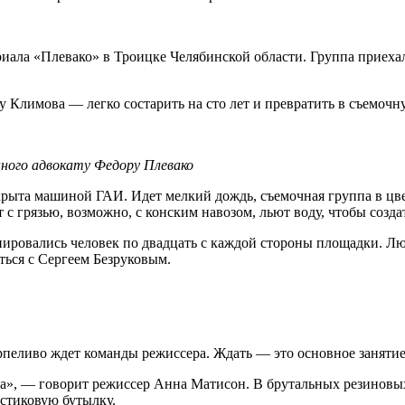
ла «Плевако» в Троицке Челябинской области. Группа приехала 
у Климова — легко состарить на сто лет и превратить в съемо
ного адвокату Федору Плевако
крыта машиной ГАИ. Идет мелкий дождь, съемочная группа в цве
 грязью, возможно, с конским навозом, льют воду, чтобы созда
пировались человек по двадцать с каждой стороны площадки. Лю
ться с Сергеем Безруковым.
рпеливо ждет команды режиссера. Ждать — это основное занятие
тажа», — говорит режиссер Анна Матисон. В брутальных резиновы
астиковую бутылку.