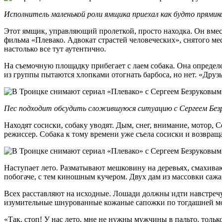
Исполнитель маленькой роли ямщика приехал как будто прямико
Этот ямщик, управляющий пролеткой, просто находка. Он вмес
фильма «Плевако. Адвокат страстей человеческих», снятого 
настолько все тут аутентично.
На съемочную площадку прибегает с лаем собака. Она определен
из группы пытаются хлопками отогнать барбоса, но нет. «Друз
Пес подходит обсудить сложившуюся ситуацию с Сергеем Без
Находят сосиски, собаку уводят. Дым, снег, внимание, мотор, 
режиссер. Собака к тому времени уже съела сосиски и возвраща
Наступает лето. Разматывают мешковину на деревьях, смахивают
побогаче, с тем киношным кучером. Двух дам из массовки сажа
Всех расставляют на исходные. Лошади должны идти навстречу 
изумительные шнурованные кожаные сапожки по тогдашней моде!
«Так, стоп! У нас лето, мне не нужны мужчины в пальто, тольк