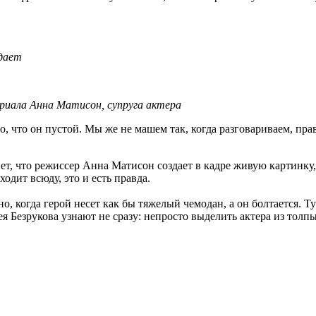
адает
сериала Анна Матисон, супруга актера
, что он пустой. Мы же не машем так, когда разговариваем, прав
т, что режиссер Анна Матисон создает в кадре живую картинку, 
ходит всюду, это и есть правда.
о, когда герой несет как бы тяжелый чемодан, а он болтается. Т
гея Безрукова узнают не сразу: непросто выделить актера из то