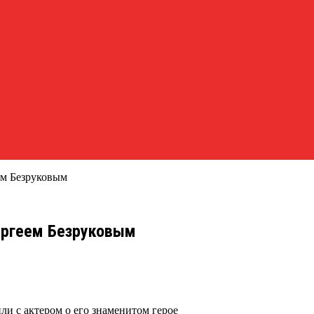
ем Безруковым
ергеем Безруковым
ли с актером о его знаменитом герое