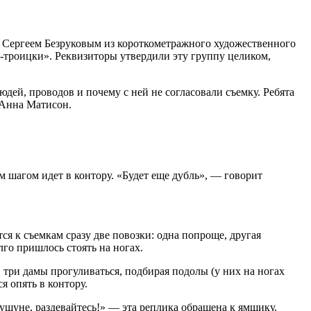
с Сергеем Безруковым из короткометражного художественного
-троицки». Реквизиторы утвердили эту группу целиком,
дей, проводов и почему с ней не согласовали съемку. Ребята
р Анна Матисон.
м шагом идет в контору. «Будет еще дубль», — говорит
ся к съемкам сразу две повозки: одна попроще, другая
го пришлось стоять на ногах.
 три дамы прогуливаться, подбирая подолы (у них на ногах
я опять в контору.
шушуне, раздевайтесь!» — эта реплика обращена к ямщику.